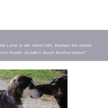
 die Leine in der Hand hält. Machen Sie etwas
urch Flucht. Sondern durch Konfrontation!“