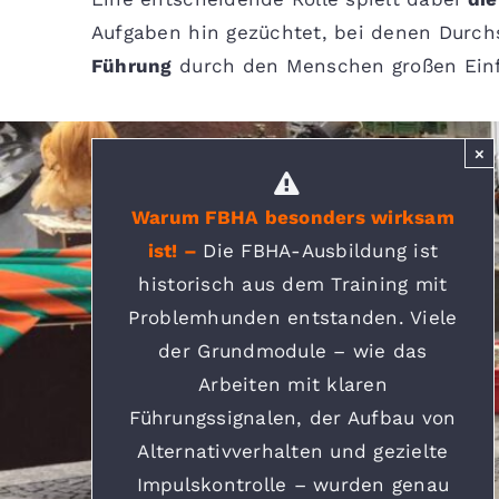
Aufgaben hin gezüchtet, bei denen Durch
Führung
durch den Menschen großen Einflu
×
Warum FBHA besonders wirksam
ist! –
Die FBHA-Ausbildung ist
historisch aus dem Training mit
Problemhunden entstanden. Viele
der Grundmodule – wie das
Arbeiten mit klaren
Führungssignalen, der Aufbau von
Alternativverhalten und gezielte
Impulskontrolle – wurden genau